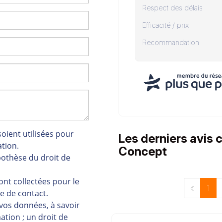
Respect des délais
Efficacité / prix
Recommandation
oient utilisées pour
Les derniers avis
tion.
Concept
pothèse du droit de
nt collectées pour le
«
1
e de contact.
 vos données, à savoir
mation ; un droit de