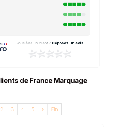
Vous êtes un client ?
Déposez un avis !
 clients de France Marquage
2
3
4
5
»
Fin