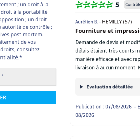
5
acement ; un droit à la
Contrôl
droit à la portabilité
opposition ; un droit
HEMILLY (57)
Aurélien B. -
autorité de contrôle ;
Fourniture et impressi
ctives post-mortem.
raitement de vos
Demande de devis et modific
 droits, consultez
délais étaient très courts
ntialité
.
*
manière efficace et avec ra
livraison à aucun moment. 
*
t
Evaluation détaillée
Publication :
07/08/2026
-
E
08/2026