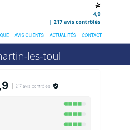
4,9
| 217 avis contrôlés
IQUE
AVIS CLIENTS
ACTUALITÉS
CONTACT
rtin-les-toul
,9
217 avis contrôlés